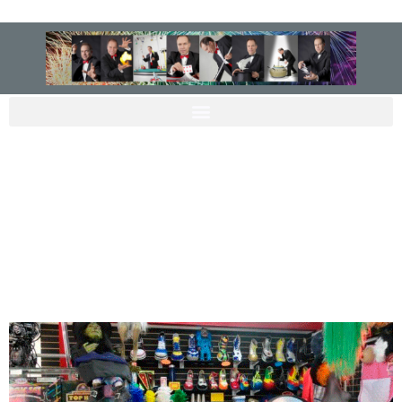
Inicio
Quien soy
Espectáculos
Galería
Contacto
Bienvenido al mi Primer
Curso de Magia con
Cartas